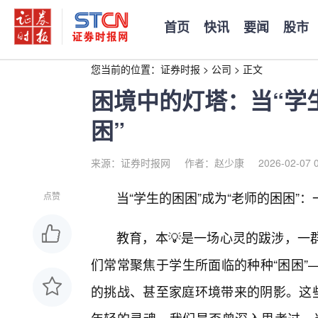
首页
快讯
要闻
股市
您当前的位置：
证券时报
>
公司
>
正文
困境中的灯塔：当“学
困”
来源：证券时报网
作者：赵少康
2026-02-07 
当“学生的困困”成为“老师的困困”：
点赞
教育，本💡是一场心灵的跋涉，一
们常常聚焦于学生所面临的种种“困困”
的挑战、甚至家庭环境带来的阴影。这些