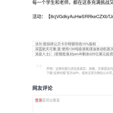
每一个学生和老师，都在这条充满挑战又
活动：【
8cjVGdkyAuHwSRRkeCZXbTJ
法尔:胜拟转让贝卡尔特钢帘线10%股权
深蓝航天可重;复:使用130吨级液氧煤油发动机首
消息人士{：}软银批准对
penAI剩余225亿美元投资
声明：证券时报力求信息真实、准确，文章提及内
下载“证券时报”官方APP，或关注官方微信公众
网友评论
登录
后可以发言